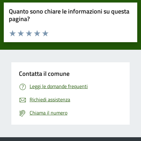
Quanto sono chiare le informazioni su questa
pagina?
Valuta da 1 a 5 stelle la pagina
Domanda
Valuta 1 stelle su 5
Valuta 2 stelle su 5
Valuta 3 stelle su 5
Valuta 4 stelle su 5
Valuta 5 stelle su 5
Contatta il comune
Leggi le domande frequenti
Richiedi assistenza
Chiama il numero