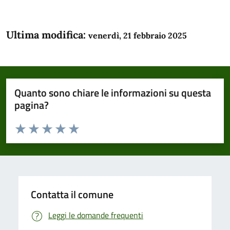
Ultima modifica:
venerdì, 21 febbraio 2025
Quanto sono chiare le informazioni su questa
pagina?
Valuta da 1 a 5 stelle la pagina
Domanda
Valuta 1 stelle su 5
Valuta 2 stelle su 5
Valuta 3 stelle su 5
Valuta 4 stelle su 5
Valuta 5 stelle su 5
Contatta il comune
Leggi le domande frequenti