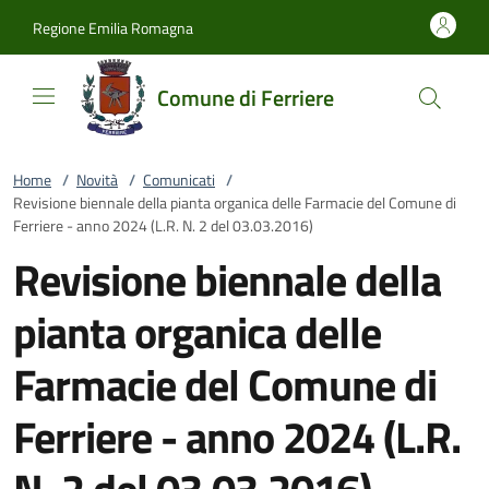
Vai al contenuto
accedi al menu
footer.enter
Regione Emilia Romagna
Comune di Ferriere
Home
/
Novità
/
Comunicati
/
Revisione biennale della pianta organica delle Farmacie del Comune di
Ferriere - anno 2024 (L.R. N. 2 del 03.03.2016)
Revisione biennale della
pianta organica delle
Farmacie del Comune di
Ferriere - anno 2024 (L.R.