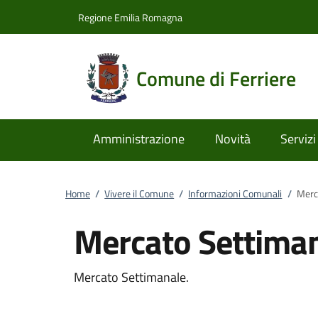
Vai al contenuto
accedi al menu
footer.enter
Regione Emilia Romagna
Comune di Ferriere
Amministrazione
Novità
Servizi
Home
/
Vivere il Comune
/
Informazioni Comunali
/
Merc
Mercato Settima
Mercato Settimanale.