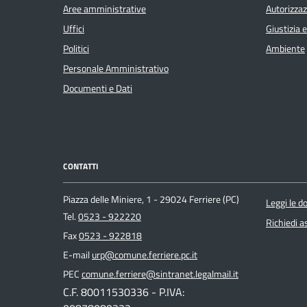
Aree amministrative
Autorizzaz
Uffici
Giustizia 
Politici
Ambiente
Personale Amministrativo
Documenti e Dati
CONTATTI
Piazza delle Miniere, 1 - 29024 Ferriere (PC)
Leggi le 
Tel.
0523 - 922220
Richiedi a
Fax
0523 - 922818
E-mail
urp@comune.ferriere.pc.it
PEC
comune.ferriere@sintranet.legalmail.it
C.F. 80011530336 - P.IVA: