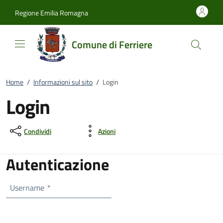
Vai al contenuto
accedi al menu
footer.enter
Regione Emilia Romagna
Comune di Ferriere
Home
/
Informazioni sul sito
/
Login
Login
Condividi
Azioni
Autenticazione
Username
*