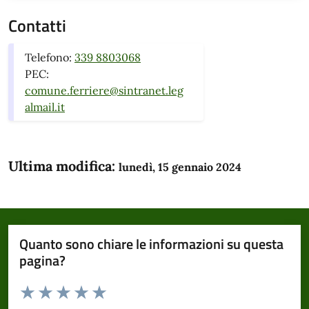
Contatti
Telefono:
339 8803068
PEC:
comune.ferriere@sintranet.leg
almail.it
Ultima modifica:
lunedì, 15 gennaio 2024
Quanto sono chiare le informazioni su questa
pagina?
Valuta da 1 a 5 stelle la pagina
Domanda
Valuta 1 stelle su 5
Valuta 2 stelle su 5
Valuta 3 stelle su 5
Valuta 4 stelle su 5
Valuta 5 stelle su 5