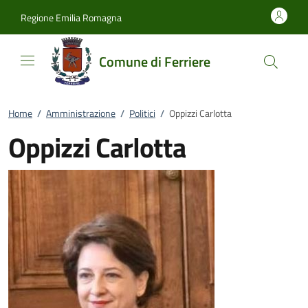
Vai al contenuto
accedi al menu
footer.enter
Regione Emilia Romagna
Comune di Ferriere
Home
/
Amministrazione
/
Politici
/
Oppizzi Carlotta
Oppizzi Carlotta