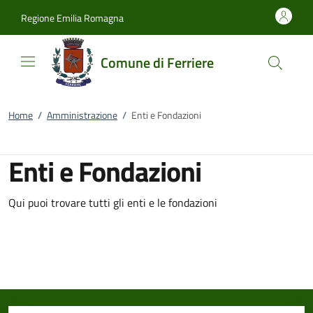
Vai al contenuto
accedi al menu
footer.enter
Regione Emilia Romagna
Comune di Ferriere
Home
/
Amministrazione
/
Enti e Fondazioni
Enti e Fondazioni
Qui puoi trovare tutti gli enti e le fondazioni