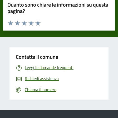
Quanto sono chiare le informazioni su questa
pagina?
Valuta da 1 a 5 stelle la pagina
Domanda
Valuta 1 stelle su 5
Valuta 2 stelle su 5
Valuta 3 stelle su 5
Valuta 4 stelle su 5
Valuta 5 stelle su 5
Contatta il comune
Leggi le domande frequenti
Richiedi assistenza
Chiama il numero