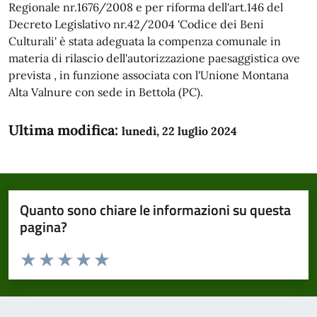
Regionale nr.1676/2008 e per riforma dell'art.146 del
Decreto Legislativo nr.42/2004 'Codice dei Beni
Culturali' è stata adeguata la compenza comunale in
materia di rilascio dell'autorizzazione paesaggistica ove
prevista , in funzione associata con l'Unione Montana
Alta Valnure con sede in Bettola (PC).
Ultima modifica:
lunedì, 22 luglio 2024
Quanto sono chiare le informazioni su questa
pagina?
Valuta da 1 a 5 stelle la pagina
Domanda
Valuta 1 stelle su 5
Valuta 2 stelle su 5
Valuta 3 stelle su 5
Valuta 4 stelle su 5
Valuta 5 stelle su 5