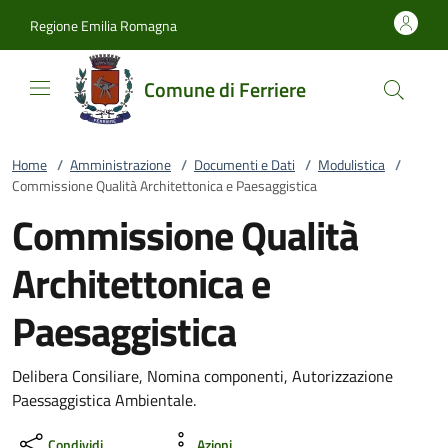
Vai al contenuto
accedi al menu
footer.enter
Regione Emilia Romagna
Comune di Ferriere
Home
/
Amministrazione
/
Documenti e Dati
/
Modulistica
/
Commissione Qualità Architettonica e Paesaggistica
Commissione Qualità
Architettonica e
Paesaggistica
Delibera Consiliare, Nomina componenti, Autorizzazione
Paessaggistica Ambientale.
Condividi
Azioni